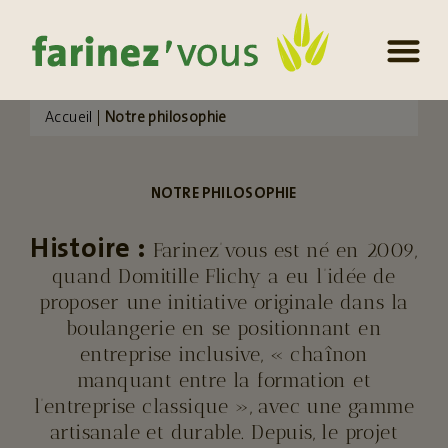
Accueil
|
Notre philosophie
NOTRE PHILOSOPHIE
Histoire :
Farinez’vous est né en 2009,
quand Domitille Flichy a eu l’idée de
proposer une initiative originale dans la
boulangerie en se positionnant en
entreprise inclusive, « chaînon
manquant entre la formation et
l’entreprise classique », avec une gamme
artisanale et durable. Depuis, le projet