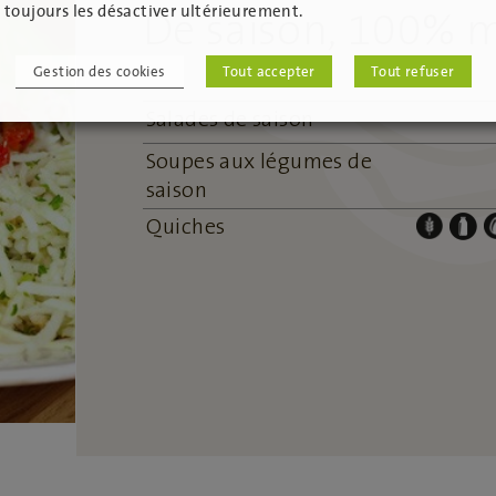
toujours les désactiver ultérieurement.
De saison, 100% 
Gestion des cookies
Tout accepter
Tout refuser
Salades de saison
Soupes aux légumes de
saison
Quiches