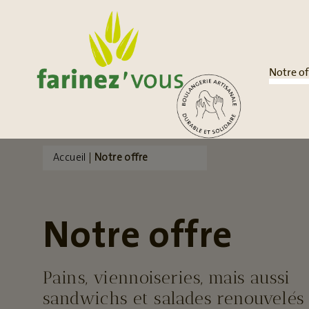
Notre of
Accueil
|
Notre offre
Notre offre
Pains, viennoiseries, mais aussi
sandwichs et salades renouvelés 