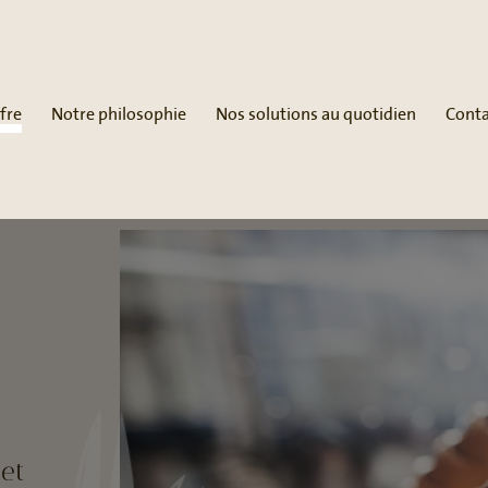
fre
Notre philosophie
Nos solutions au quotidien
Conta
et