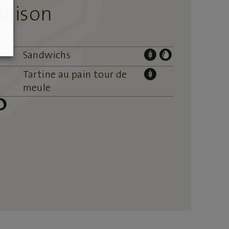
maison
Sandwichs
Tartine au pain tour de
meule